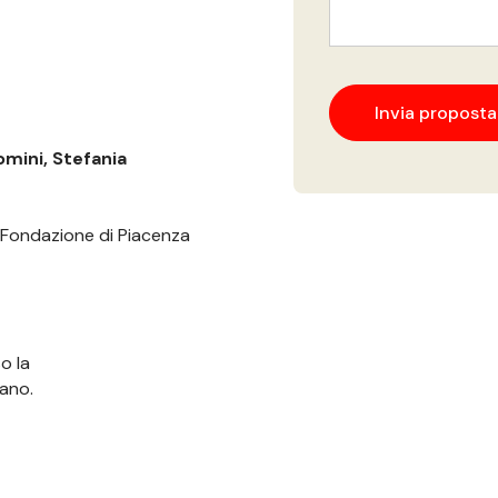
omini, Stefania
 Fondazione di Piacenza
o la
iano.